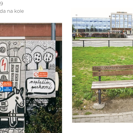
19
da na kole