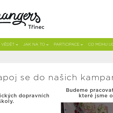
 VĚDĚT
JAK NA TO
PARTICIPACE
CO MOHU U
apoj se do našich kampan
Budeme pracovat
ických dopravních
které jsme o
koly.