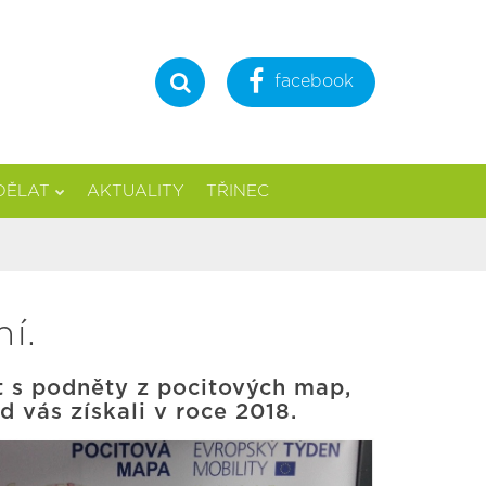
facebook
Hledat
DĚLAT
AKTUALITY
TŘINEC
í.
 s podněty z pocitových map,
d vás získali v roce 2018.