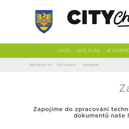
ÚVOD
NÁŠ PLÁN
JE DOBRÉ
Nacházíte se:
Participace
Kampaně
Z
Zapojíme do zpracování techn
dokumentů naše š