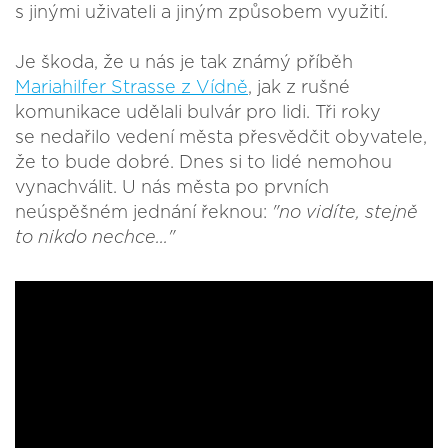
s jinými uživateli a jiným způsobem využití.
Je škoda, že u nás je tak známý příběh
Mariahilfer Strasse z Vídně
, jak z rušné
komunikace udělali bulvár pro lidi. Tři roky
se nedařilo vedení města přesvědčit obyvatele,
že to bude dobré. Dnes si to lidé nemohou
vynachválit. U nás města po prvních
neúspěšném jednání řeknou:
"no vidíte, stejně
to nikdo nechce..."